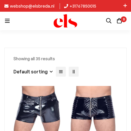
webshop@elsbreda.nl
+31767850015
Nieuw in de collectie: Kinky Diva!
0
Showing all 35 results
Default sorting