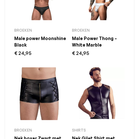
BROEKEN
BROEKEN
Male power Moonshine
Male Power Thong –
Black
White Marble
€
24,95
€
24,95
BROEKEN
SHIRTS
Nek boxer Zwart met
Nek Gilet Shirt met