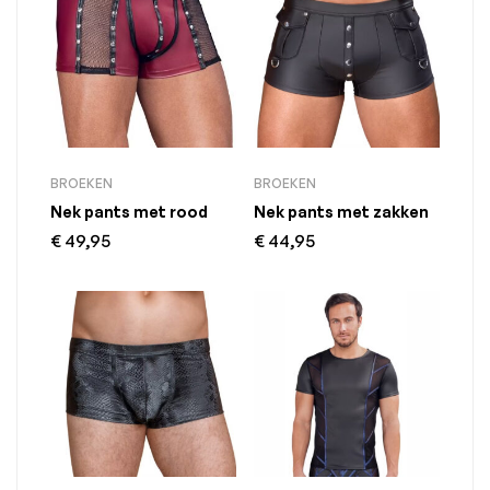
BROEKEN
BROEKEN
Nek pants met rood
Nek pants met zakken
€
49,95
€
44,95