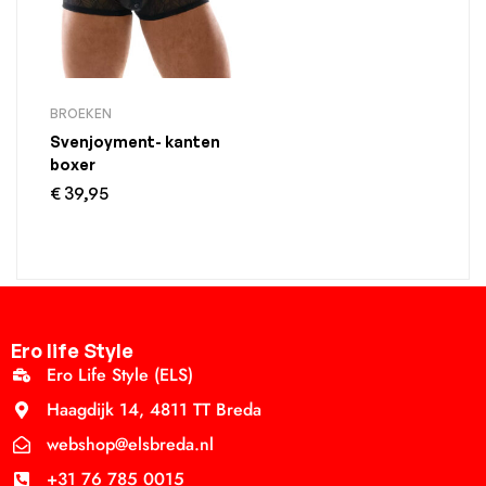
BROEKEN
Svenjoyment- kanten
boxer
€
39,95
Ero life Style
Ero Life Style (ELS)
Haagdijk 14, 4811 TT Breda
webshop@elsbreda.nl
+31 76 785 0015