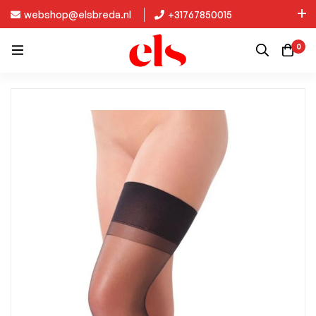
webshop@elsbreda.nl
+31767850015
Nieuw in de collectie: Kinky Diva!
0