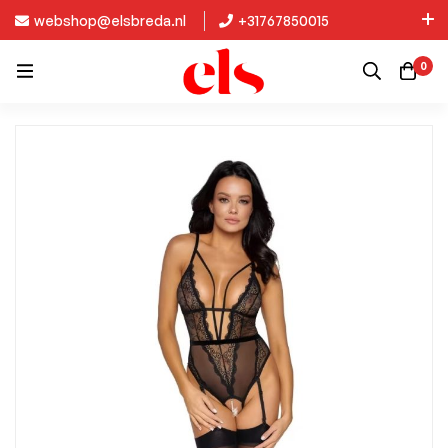
webshop@elsbreda.nl
+31767850015
Nieuw in de collectie: Kinky Diva!
0