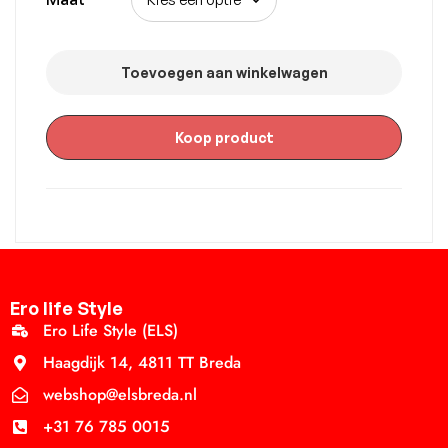
Toevoegen aan winkelwagen
Koop product
Ero life Style
Ero Life Style (ELS)
Haagdijk 14, 4811 TT Breda
webshop@elsbreda.nl
+31 76 785 0015