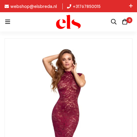
webshop@elsbreda.nl
+31767850015
Nieuw in de collectie: Kinky Diva!
0