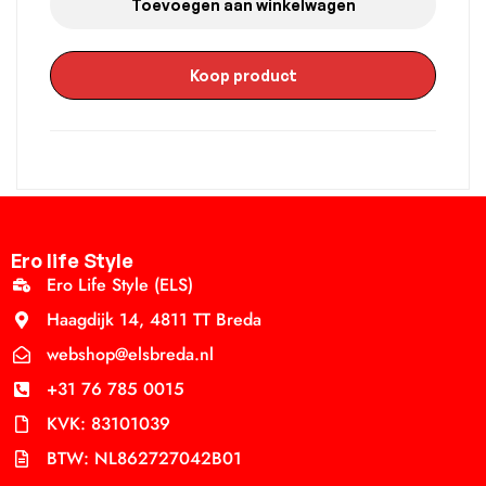
Toevoegen aan winkelwagen
Koop product
Ero life Style
Ero Life Style (ELS)
Haagdijk 14, 4811 TT Breda
webshop@elsbreda.nl
+31 76 785 0015
KVK: 83101039
BTW: NL862727042B01