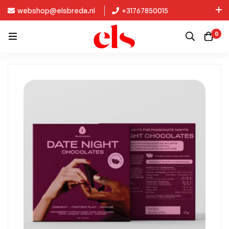
webshop@elsbreda.nl
+31767850015
Nieuw in de collectie: Kinky Diva!
0