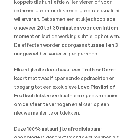
koppels die hun liefde willen vieren of voor
iedereen die natuurlijke energie en sensualiteit
wil ervaren. Eet samen een stukje chocolade
ongeveer
20 tot 30 minuten voor een intiem
moment
en laat de werking subtiel opbouwen.
De effecten worden doorgaans
tussen 1 en 3
uur
gevoeld en variëren per persoon.
Elke stijlvolle doos bevat een
Truth or Dare-
kaart
met twaalf spannende opdrachten en
toegang tot een exclusieve
Love Playlist of
Erotisch luisterverhaal
– een speelse manier
om de sfeer te verhogen en elkaar op een
nieuwe manier te ontdekken.
Deze
100% natuurlijke afrodisiacum-
chocolade
is geschikt voor zowel mannen als