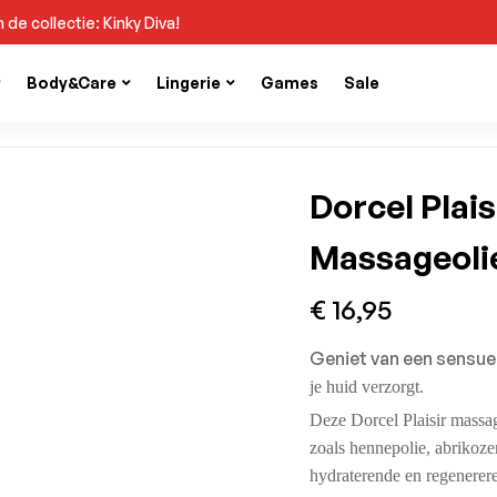
 de collectie: Kinky Diva!
Body&Care
Lingerie
Games
Sale
Dorcel Plai
Massageolie
€
16,95
Geniet van een sensue
je huid verzorgt.
Deze Dorcel Plaisir massa
zoals hennepolie, abrikoze
hydraterende en regenerere