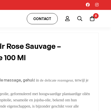
0
CONTACT
sir Rose Sauvage –
 100 Ml
le massage, gehul
d in
terwijl je
de delicate rozengeur,
geolie, geformuleerd met hoogwaardige plantaardige oliën
npitolie, sesamolie en jojoba-olie, bekend om hun
nde eigenschappen, is bijzonder geschikt voor alle