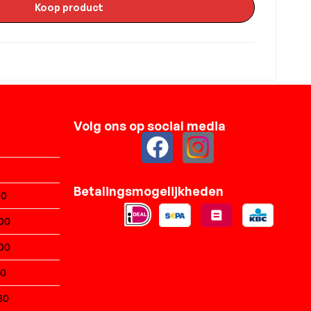
Koop product
Volg ons op social media
Betalingsmogelijkheden
00
:00
:00
30
:30