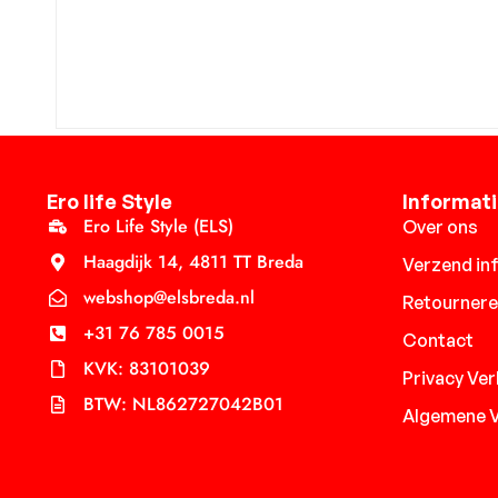
Ero life Style
Informat
Ero Life Style (ELS)
Over ons
Haagdijk 14, 4811 TT Breda
Verzend in
webshop@elsbreda.nl
Retourner
+31 76 785 0015
Contact
KVK: 83101039
Privacy Ver
BTW: NL862727042B01
Algemene 