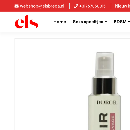
webshop@elsbreda.nl
+31767850015
Nieuw in
Home
Seks speeltjes
BDSM