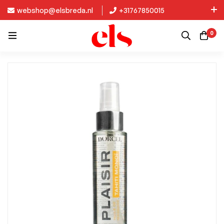
webshop@elsbreda.nl
+31767850015
Nieuw in de collectie: Kinky Diva!
0