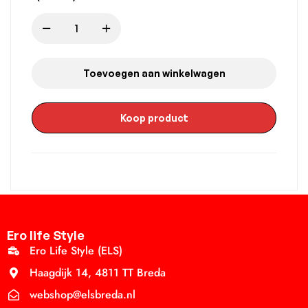
Toevoegen aan winkelwagen
Koop product
Ero life Style
Ero Life Style (ELS)
Haagdijk 14, 4811 TT Breda
webshop@elsbreda.nl