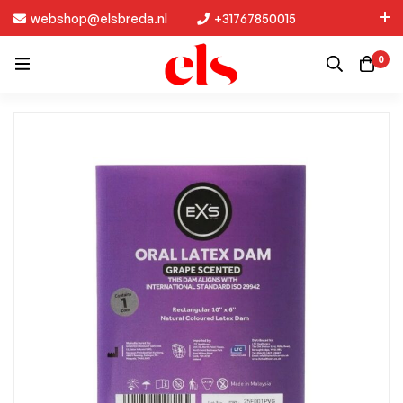
webshop@elsbreda.nl
+31767850015
Nieuw in de collectie: Kinky Diva!
0