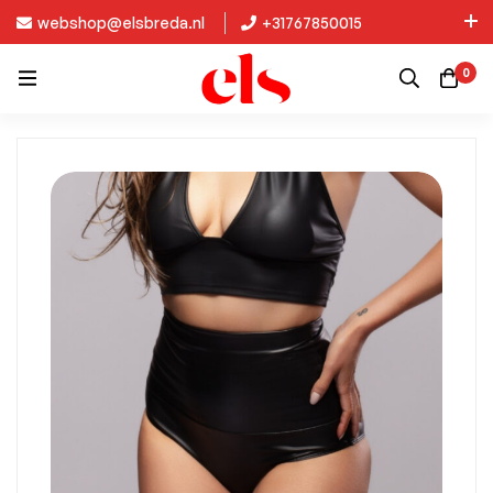
webshop@elsbreda.nl
+31767850015
Nieuw in de collectie: Kinky Diva!
0