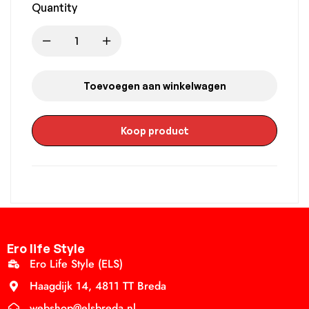
Quantity
Toevoegen aan winkelwagen
Koop product
Ero life Style
Ero Life Style (ELS)
Haagdijk 14, 4811 TT Breda
webshop@elsbreda.nl