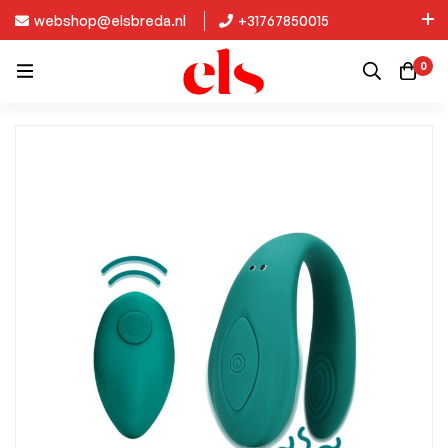
webshop@elsbreda.nl
+31767850015
Nieuw in de collectie: Kinky Diva!
0