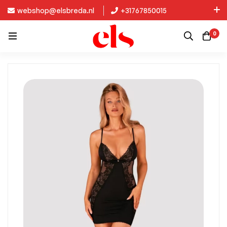
webshop@elsbreda.nl
+31767850015
Nieuw in de collectie: Kinky Diva!
0