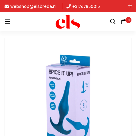
webshop@elsbreda.nl
+31767850015
Nieuw in de collectie: Kinky Diva!
0