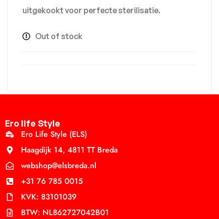
uitgekookt voor perfecte sterilisatie.
Out of stock
Ero life Style
Ero Life Style (ELS)
Haagdijk 14, 4811 TT Breda
webshop@elsbreda.nl
+31 76 785 0015
KVK: 83101039
BTW: NL862727042B01